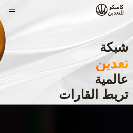
كاسكو
للتعدين
شبكة
تعدين
عالمية
تربط القارات